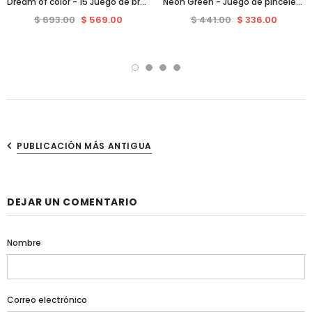
Dream of color - 15 Juego de brochas de maquillaje colorido Pieces
Neon Green - Juego de pinceles para ojos de 15 piezas
$ 693.00
$ 569.00
$ 441.00
$ 336.00
PUBLICACIÓN MÁS ANTIGUA
DEJAR UN COMENTARIO
Nombre
Correo electrónico