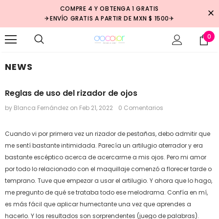
COMPRE 4 Y OBTENGA 1 GRATIS
✈ENVÍO GRATIS A PARTIR DE MXN $ 1500✈
0
NEWS
Reglas de uso del rizador de ojos
by Blanca Fernández
on
Feb 21, 2022
0 Comentarios
Cuando vi por primera vez un rizador de pestañas, debo admitir que
me sentí bastante intimidada. Parecía un artilugio aterrador y era
bastante escéptico acerca de acercarme a mis ojos. Pero mi amor
por todo lo relacionado con el maquillaje comenzó a florecer tarde o
temprano. Tuve que empezar a usar el artilugio. Y ahora que lo hago,
me pregunto de qué se trataba todo ese melodrama. Confía en mí,
es más fácil que aplicar humectante una vez que aprendes a
hacerlo. Y los resultados son sorprendentes (juego de palabras).