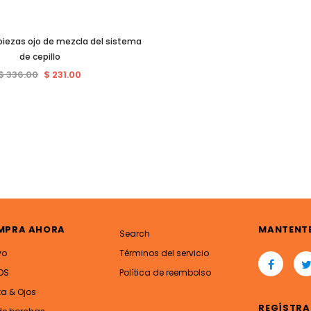
piezas ojo de mezcla del sistema
de cepillo
$ 336.00
$ 231.00
MPRA AHORA
MANTENT
Search
vo
Términos del servicio
OS
Política de reembolso
ta & Ojos
REGÍSTRA