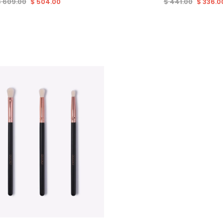
$ 609.00
$ 504.00
$ 441.00
$ 336.0
Venta