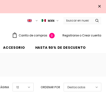
MXN
Registrarse
o
Crear cuenta
Carrito de compras
0
ACCESORIO
HASTA 50% DE DESCUENTO
PÁGINA
12
ORDENAR POR
Destacados
Venta
Venta