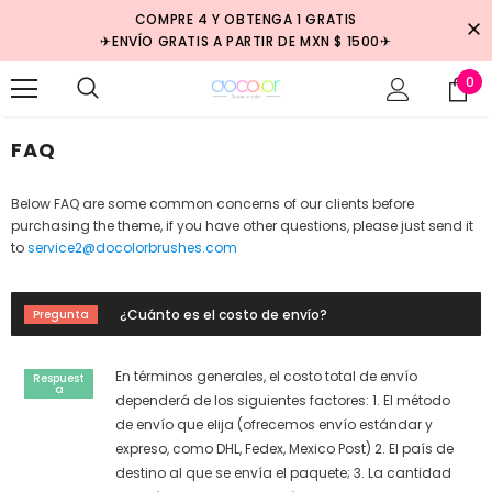
COMPRE 4 Y OBTENGA 1 GRATIS
✈ENVÍO GRATIS A PARTIR DE MXN $ 1500✈
0
FAQ
Below FAQ are some common concerns of our clients before
purchasing the theme, if you have other questions, please just send it
to
service2@docolorbrushes.com
¿Cuánto es el costo de envío?
En términos generales, el costo total de envío
dependerá de los siguientes factores: 1. El método
de envío que elija (ofrecemos envío estándar y
expreso, como DHL, Fedex, Mexico Post) 2. El país de
destino al que se envía el paquete; 3. La cantidad