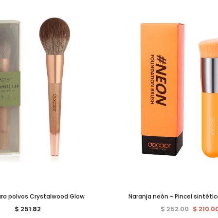
ara polvos Crystalwood Glow
Naranja neón - Pincel sintétic
$ 251.82
$ 252.00
$ 210.0