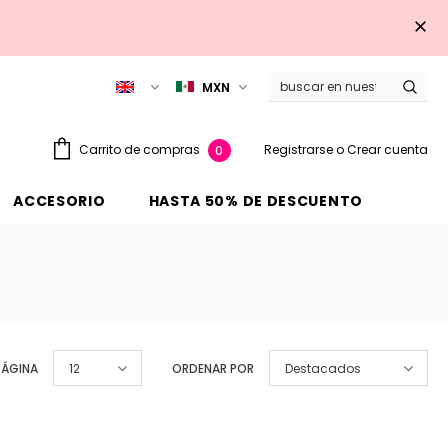
MXN
Registrarse
o
Crear cuenta
Carrito de compras
0
ACCESORIO
HASTA 50% DE DESCUENTO
PÁGINA
12
ORDENAR POR
Destacados
Venta
Venta