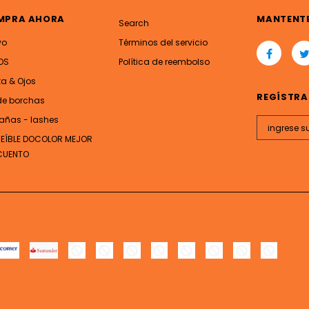
MPRA AHORA
MANTENT
Search
vo
Términos del servicio
OS
Política de reembolso
ta & Ojos
REGÍSTRA
de borchas
añas - lashes
REÍBLE DOCOLOR MEJOR
CUENTO