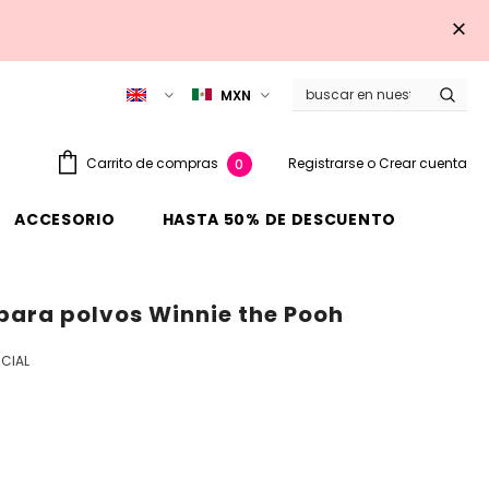
MXN
Registrarse
o
Crear cuenta
Carrito de compras
0
ACCESORIO
HASTA 50% DE DESCUENTO
 para polvos Winnie the Pooh
CIAL