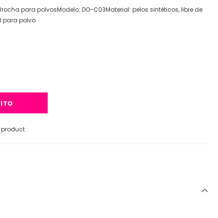
ocha para polvosModelo: DO-C03Material: pelos sintéticos, libre de
l para polvo
s product