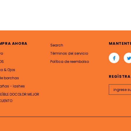
MPRA AHORA
MANTENT
Search
vo
Términos del servicio
OS
Política de reembolso
ta & Ojos
REGÍSTRA
de borchas
añas - lashes
REÍBLE DOCOLOR MEJOR
CUENTO