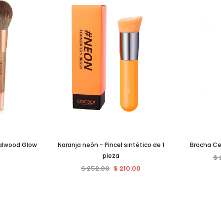
talwood Glow
Naranja neón - Pincel sintético de 1
Brocha Ce
pieza
$ 
$ 252.00
$ 210.00