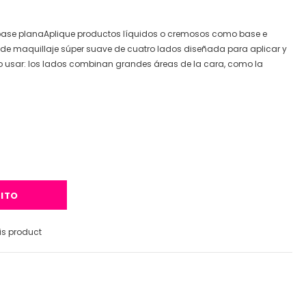
 base planaAplique productos líquidos o cremosos como base e
de maquillaje súper suave de cuatro lados diseñada para aplicar y
 usar: los lados combinan grandes áreas de la cara, como la
s product