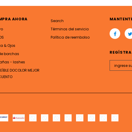
MPRA AHORA
MANTENT
Search
vo
Términos del servicio
OS
Política de reembolso
ta & Ojos
REGÍSTRA
de borchas
añas - lashes
REÍBLE DOCOLOR MEJOR
CUENTO