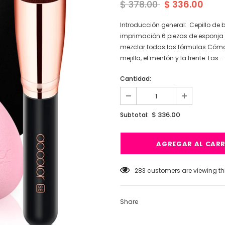
$ 378.00
$ 336.00
Introducción general: Cepillo de
imprimación.6 piezas de esponja 
mezclar todas las fórmulas.Cómo
mejilla, el mentón y la frente. Las...
Cantidad:
$ 336.00
Subtotal:
10
customers are viewing thi
Share