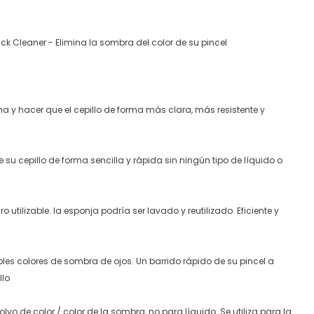
ck Cleaner - Elimina la sombra del color de su pincel
ha y hacer que el cepillo de forma más clara, más resistente y
e su cepillo de forma sencilla y rápida sin ningún tipo de líquido o
 utilizable.
la esponja podría ser lavado y reutilizado.
Eficiente y
iples colores de sombra de ojos.
Un barrido rápido de su pincel a
llo
lvo de color / color de la sombra, no para líquido.
Se utiliza para la