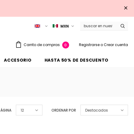
MXN
Registrarse
o
Crear cuenta
Carrito de compras
0
ACCESORIO
HASTA 50% DE DESCUENTO
PÁGINA
12
ORDENAR POR
Destacados
Venta
Venta