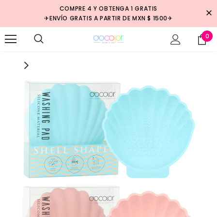
COMPRE 4 Y OBTENGA 1 GRATIS
✈ENVÍO GRATIS A PARTIR DE MXN $ 1500✈
0