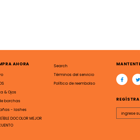
MPRA AHORA
MANTENT
Search
vo
Términos del servicio
OS
Política de reembolso
ta & Ojos
REGÍSTRA
de borchas
añas - lashes
REÍBLE DOCOLOR MEJOR
CUENTO