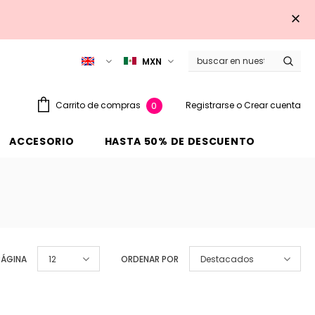
MXN
Registrarse
o
Crear cuenta
Carrito de compras
0
ACCESORIO
HASTA 50% DE DESCUENTO
PÁGINA
12
ORDENAR POR
Destacados
Venta