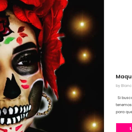
Maqui
by Blan
Si busca
tenemos 
para que
una apar
caracter