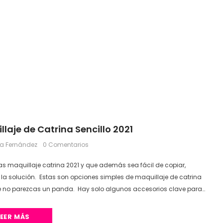
llaje de Catrina Sencillo 2021
ca Fernández
0 Comentarios
s maquillaje catrina 2021 y que además sea fácil de copiar,
la solución. Estas son opciones simples de maquillaje de catrina
 no parezcas un panda. Hay solo algunos accesorios clave para
iencia más elaborada:Maquillaje blanco, corrector o para
izaciónUna diadema con flores o un tocado especial.Calcomanías
LEER MÁS