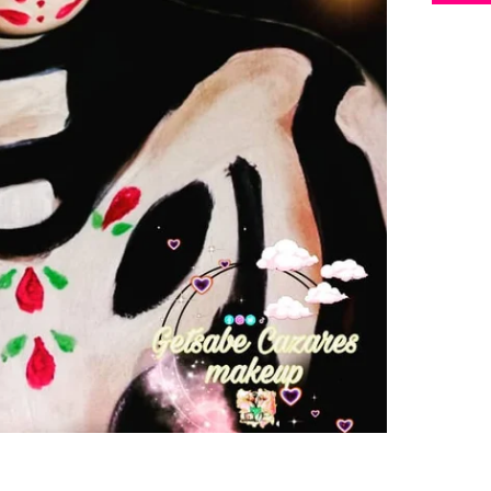
de diama
maquilla