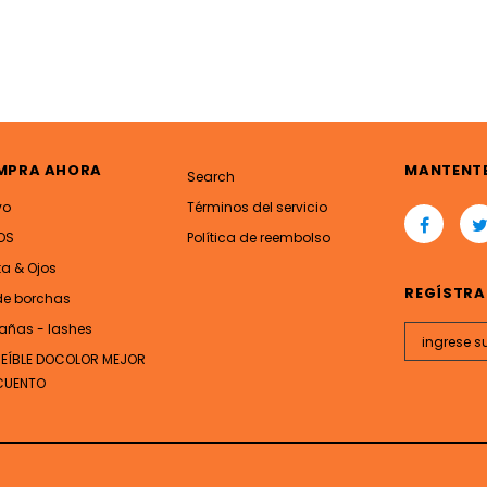
MPRA AHORA
MANTENT
Search
vo
Términos del servicio
OS
Política de reembolso
ta & Ojos
REGÍSTRA
de borchas
añas - lashes
REÍBLE DOCOLOR MEJOR
CUENTO